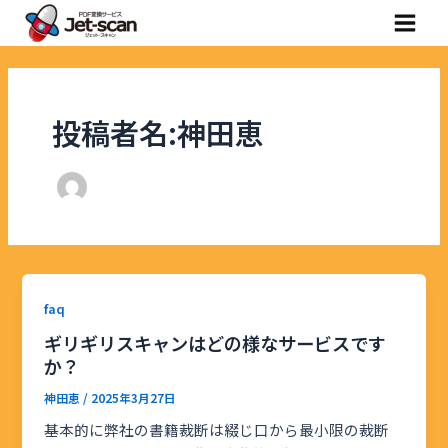
内
投
Main
容
稿
Menu
を
の
ス
ペ
キ
ー
投稿者名:神田恵
ッ
ジ
プ
送
り
faq
ギリギリスキャンはどの様なサービスです
か？
神田恵
/
2025年3月27日
基本的に弊社の書籍裁断は綴じ口から最小限の裁断